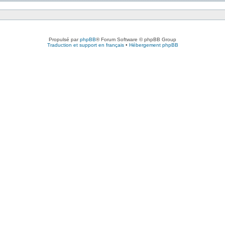
Propulsé par
phpBB
® Forum Software © phpBB Group
Traduction et support en français
•
Hébergement phpBB