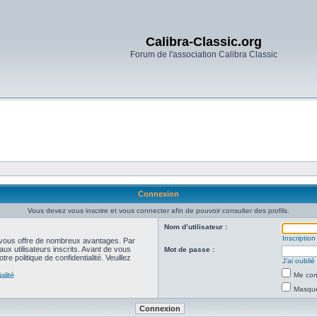
Calibra-Classic.org
Forum de l'association Calibra Classic
Connexion
Vous devez vous inscrire et vous connecter afin de pouvoir consulter des profils.
Nom d’utilisateur :
Inscription
et vous offre de nombreux avantages. Par
ux utilisateurs inscrits. Avant de vous
Mot de passe :
re politique de confidentialité. Veuillez
J’ai oubli
alité
Me con
Masquer