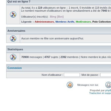
Qui est en ligne ?
Au total, il y a
119
utilisateurs en ligne :: 1 inscrit, 0 invisible et 118 invité
Le nombre maximum d’utilisateurs en ligne simultanément a été de
7940
le 
Utilisateur(s) inscrit(s) :
Bing [Bot]
Légende ::
Administrateurs
,
Membres Actifs
,
Modérateurs
,
Pole Collection
Anniversaires
Aucun membre ne fête son anniversaire aujourd’hui.
Statistiques
70900
messages |
4767
sujets |
2392
membres | Notre membre le plus réc
Connexion
Nom d’utilisateur :
Mot de passe :
Messages non lus
Propulsé par
php
Traduction et suppo