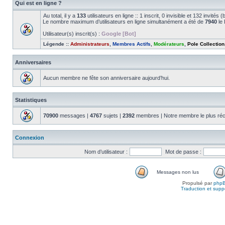
Qui est en ligne ?
Au total, il y a
133
utilisateurs en ligne :: 1 inscrit, 0 invisible et 132 invité
Le nombre maximum d’utilisateurs en ligne simultanément a été de
7940
le 
Utilisateur(s) inscrit(s) :
Google [Bot]
Légende ::
Administrateurs
,
Membres Actifs
,
Modérateurs
,
Pole Collection
Anniversaires
Aucun membre ne fête son anniversaire aujourd’hui.
Statistiques
70900
messages |
4767
sujets |
2392
membres | Notre membre le plus réc
Connexion
Nom d’utilisateur :
Mot de passe :
Messages non lus
Propulsé par
php
Traduction et suppo