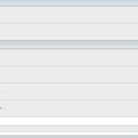
.
...