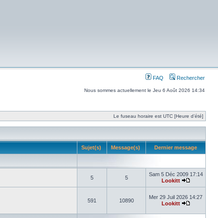
FAQ
Rechercher
Nous sommes actuellement le Jeu 6 Août 2026 14:34
Le fuseau horaire est UTC [Heure d’été]
Sujet(s)
Message(s)
Dernier message
Sam 5 Déc 2009 17:14
5
5
Lookitt
Mer 29 Juil 2026 14:27
591
10890
Lookitt