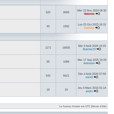
Mer 13 Nov 2024 09:30
525
9099
Valentin
Lun 23 Oct 2023 16:31
45
1992
Damien
Mer 5 Août 2026 19:33
1171
16835
Butcher33
Mer 17 Sep 2025 16:25
95
1086
Antonium
Dim 2 Août 2026 07:59
543
6621
mic43
Jeu 4 Mars 2010 01:14
18
19
andro
Le fuseau horaire est UTC [Heure d’été]