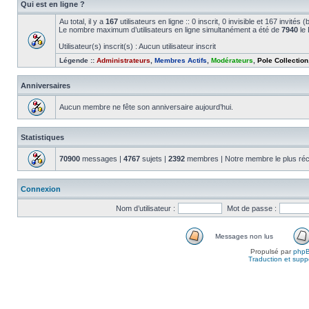
Qui est en ligne ?
Au total, il y a
167
utilisateurs en ligne :: 0 inscrit, 0 invisible et 167 invité
Le nombre maximum d’utilisateurs en ligne simultanément a été de
7940
le 
Utilisateur(s) inscrit(s) : Aucun utilisateur inscrit
Légende ::
Administrateurs
,
Membres Actifs
,
Modérateurs
,
Pole Collection
Anniversaires
Aucun membre ne fête son anniversaire aujourd’hui.
Statistiques
70900
messages |
4767
sujets |
2392
membres | Notre membre le plus réc
Connexion
Nom d’utilisateur :
Mot de passe :
Messages non lus
Propulsé par
php
Traduction et suppo