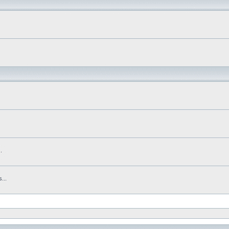
.
...