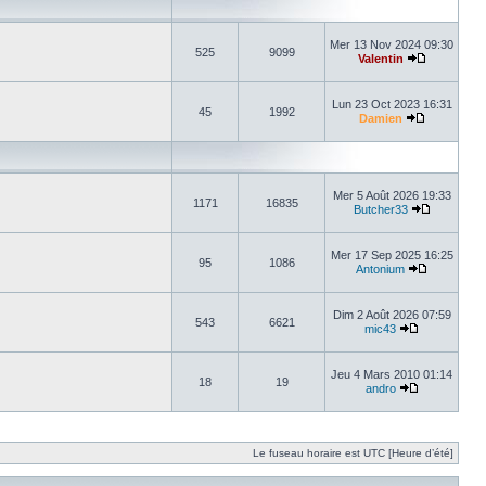
Mer 13 Nov 2024 09:30
525
9099
Valentin
Lun 23 Oct 2023 16:31
45
1992
Damien
Mer 5 Août 2026 19:33
1171
16835
Butcher33
Mer 17 Sep 2025 16:25
95
1086
Antonium
Dim 2 Août 2026 07:59
543
6621
mic43
Jeu 4 Mars 2010 01:14
18
19
andro
Le fuseau horaire est UTC [Heure d’été]