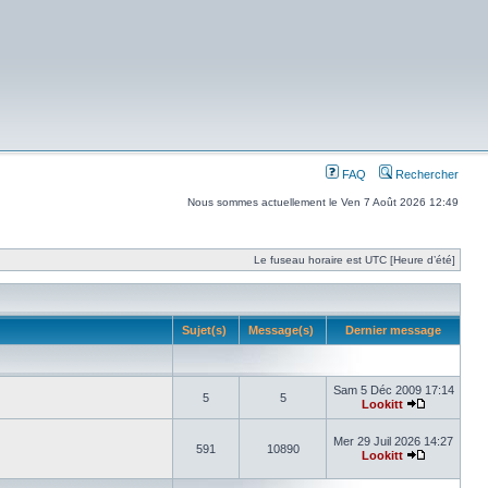
FAQ
Rechercher
Nous sommes actuellement le Ven 7 Août 2026 12:49
Le fuseau horaire est UTC [Heure d’été]
Sujet(s)
Message(s)
Dernier message
Sam 5 Déc 2009 17:14
5
5
Lookitt
Mer 29 Juil 2026 14:27
591
10890
Lookitt