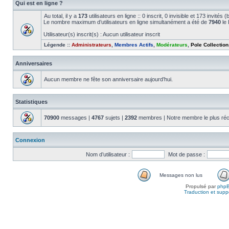
Qui est en ligne ?
Au total, il y a
173
utilisateurs en ligne :: 0 inscrit, 0 invisible et 173 invité
Le nombre maximum d’utilisateurs en ligne simultanément a été de
7940
le 
Utilisateur(s) inscrit(s) : Aucun utilisateur inscrit
Légende ::
Administrateurs
,
Membres Actifs
,
Modérateurs
,
Pole Collection
Anniversaires
Aucun membre ne fête son anniversaire aujourd’hui.
Statistiques
70900
messages |
4767
sujets |
2392
membres | Notre membre le plus réc
Connexion
Nom d’utilisateur :
Mot de passe :
Messages non lus
Propulsé par
php
Traduction et suppo