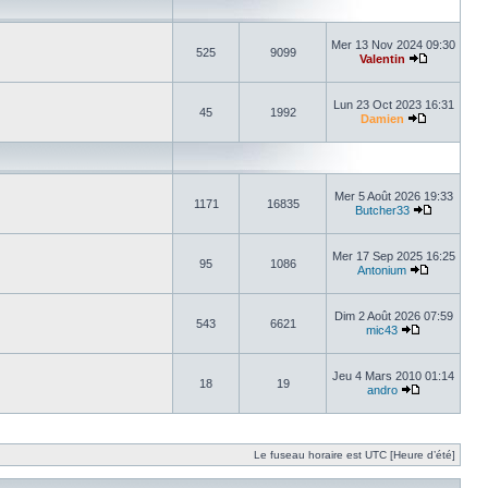
Mer 13 Nov 2024 09:30
525
9099
Valentin
Lun 23 Oct 2023 16:31
45
1992
Damien
Mer 5 Août 2026 19:33
1171
16835
Butcher33
Mer 17 Sep 2025 16:25
95
1086
Antonium
Dim 2 Août 2026 07:59
543
6621
mic43
Jeu 4 Mars 2010 01:14
18
19
andro
Le fuseau horaire est UTC [Heure d’été]