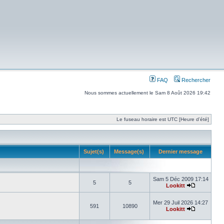
FAQ
Rechercher
Nous sommes actuellement le Sam 8 Août 2026 19:42
Le fuseau horaire est UTC [Heure d’été]
Sujet(s)
Message(s)
Dernier message
Sam 5 Déc 2009 17:14
5
5
Lookitt
Mer 29 Juil 2026 14:27
591
10890
Lookitt