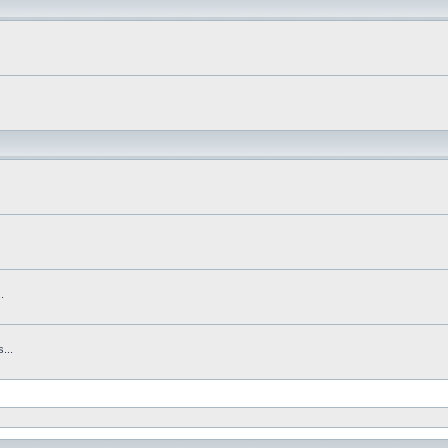
.
...