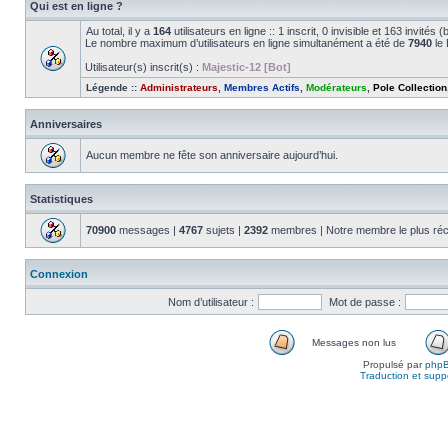
Qui est en ligne ?
Au total, il y a
164
utilisateurs en ligne :: 1 inscrit, 0 invisible et 163 invité
Le nombre maximum d’utilisateurs en ligne simultanément a été de
7940
le 
Utilisateur(s) inscrit(s) :
Majestic-12 [Bot]
Légende ::
Administrateurs
,
Membres Actifs
,
Modérateurs
,
Pole Collection
Anniversaires
Aucun membre ne fête son anniversaire aujourd’hui.
Statistiques
70900
messages |
4767
sujets |
2392
membres | Notre membre le plus réc
Connexion
Nom d’utilisateur :
Mot de passe :
Messages non lus
Propulsé par
php
Traduction et suppo