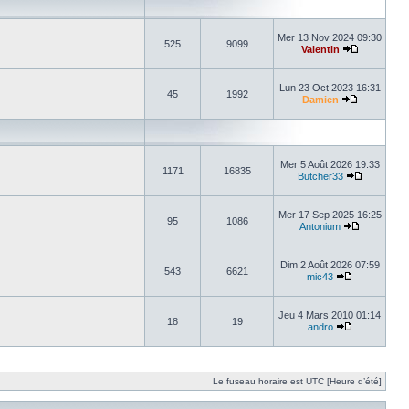
Mer 13 Nov 2024 09:30
525
9099
Valentin
Lun 23 Oct 2023 16:31
45
1992
Damien
Mer 5 Août 2026 19:33
1171
16835
Butcher33
Mer 17 Sep 2025 16:25
95
1086
Antonium
Dim 2 Août 2026 07:59
543
6621
mic43
Jeu 4 Mars 2010 01:14
18
19
andro
Le fuseau horaire est UTC [Heure d’été]