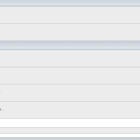
.
...