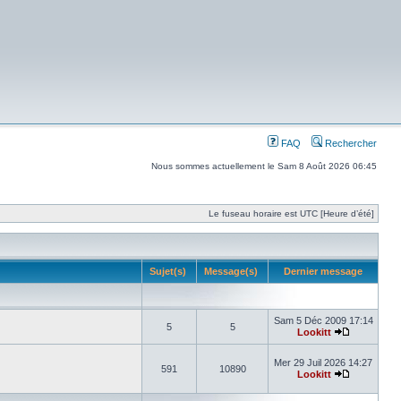
FAQ
Rechercher
Nous sommes actuellement le Sam 8 Août 2026 06:45
Le fuseau horaire est UTC [Heure d’été]
Sujet(s)
Message(s)
Dernier message
Sam 5 Déc 2009 17:14
5
5
Lookitt
Mer 29 Juil 2026 14:27
591
10890
Lookitt