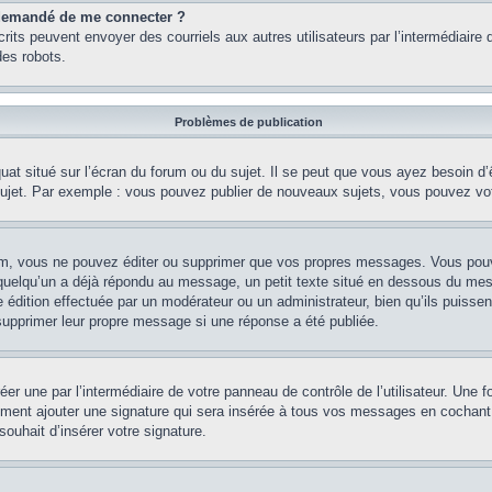
st demandé de me connecter ?
nscrits peuvent envoyer des courriels aux autres utilisateurs par l’intermédiair
es robots.
Problèmes de publication
uat situé sur l’écran du forum ou du sujet. Il se peut que vous ayez besoin d
 sujet. Par exemple : vous pouvez publier de nouveaux sujets, vous pouvez vo
m, vous ne pouvez éditer ou supprimer que vos propres messages. Vous pouve
i quelqu’un a déjà répondu au message, un petit texte situé en dessous du me
’une édition effectuée par un modérateur ou un administrateur, bien qu’ils puissen
 supprimer leur propre message si une réponse a été publiée.
er une par l’intermédiaire de votre panneau de contrôle de l’utilisateur. Une
lement ajouter une signature qui sera insérée à tous vos messages en cochant 
souhait d’insérer votre signature.