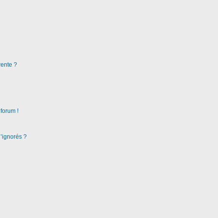
rente ?
 forum !
d’ignorés ?