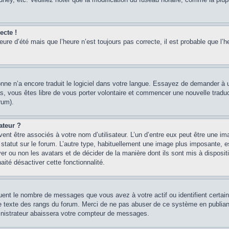
ecte !
heure d’été mais que l’heure n’est toujours pas correcte, il est probable que l’h
sonne n’a encore traduit le logiciel dans votre langue. Essayez de demander à un
, vous êtes libre de vous porter volontaire et commencer une nouvelle traducti
rum).
ateur ?
ent être associés à votre nom d’utilisateur. L’un d’entre eux peut être une im
 statut sur le forum. L’autre type, habituellement une image plus imposante, 
iver ou non les avatars et de décider de la manière dont ils sont mis à disposi
aité désactiver cette fonctionnalité.
quent le nombre de messages que vous avez à votre actif ou identifient certai
 le texte des rangs du forum. Merci de ne pas abuser de ce système en publian
inistrateur abaissera votre compteur de messages.