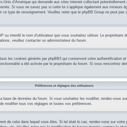
ts-Unis d’Amérique qui demande aux sites internet collectant potentiellement
rnés. Si vous ne savez pas si cette loi s’applique également aux mineurs âg
nir ce type de renseignement. Veuillez noter que le phpBB Group ne peut pas v
e IP ou interdit le nom d’utilisateur que vous souhaitez utiliser. Le propriétair
ations, veuillez contacter un administrateur du forum.
 tous les cookies générés par phpBB3 qui conservent votre authentification 
e fonctionnalité a été activée par le propriétaire du forum. Si vous rencontrez
Préférences et réglages des utilisateurs
la base de données du forum. Si vous souhaitez les modifier, rendez-vous sur v
 modifier tous vos réglages et toutes vos préférences.
érent de celui dans lequel vous êtes. Si tel était le cas, rendez-vous sur votre 
y, etc. Veuillez noter que la modification du fuseau horaire, comme la plupar