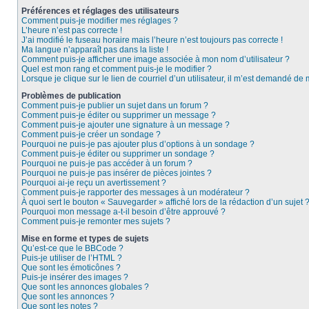
Préférences et réglages des utilisateurs
Comment puis-je modifier mes réglages ?
L’heure n’est pas correcte !
J’ai modifié le fuseau horaire mais l’heure n’est toujours pas correcte !
Ma langue n’apparaît pas dans la liste !
Comment puis-je afficher une image associée à mon nom d’utilisateur ?
Quel est mon rang et comment puis-je le modifier ?
Lorsque je clique sur le lien de courriel d’un utilisateur, il m’est demandé de
Problèmes de publication
Comment puis-je publier un sujet dans un forum ?
Comment puis-je éditer ou supprimer un message ?
Comment puis-je ajouter une signature à un message ?
Comment puis-je créer un sondage ?
Pourquoi ne puis-je pas ajouter plus d’options à un sondage ?
Comment puis-je éditer ou supprimer un sondage ?
Pourquoi ne puis-je pas accéder à un forum ?
Pourquoi ne puis-je pas insérer de pièces jointes ?
Pourquoi ai-je reçu un avertissement ?
Comment puis-je rapporter des messages à un modérateur ?
À quoi sert le bouton « Sauvegarder » affiché lors de la rédaction d’un sujet 
Pourquoi mon message a-t-il besoin d’être approuvé ?
Comment puis-je remonter mes sujets ?
Mise en forme et types de sujets
Qu’est-ce que le BBCode ?
Puis-je utiliser de l’HTML ?
Que sont les émoticônes ?
Puis-je insérer des images ?
Que sont les annonces globales ?
Que sont les annonces ?
Que sont les notes ?