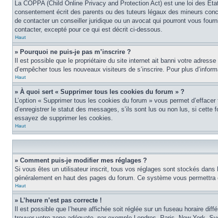
La COPPA (Child Online Privacy and Protection Act) est une loi des Éta
consentement écrit des parents ou des tuteurs légaux des mineurs conce
de contacter un conseiller juridique ou un avocat qui pourront vous four
contacter, excepté pour ce qui est décrit ci-dessous.
Haut
» Pourquoi ne puis-je pas m’inscrire ?
Il est possible que le propriétaire du site internet ait banni votre adress
d’empêcher tous les nouveaux visiteurs de s’inscrire. Pour plus d’inform
Haut
» À quoi sert « Supprimer tous les cookies du forum » ?
L’option « Supprimer tous les cookies du forum » vous permet d’effacer
d’enregistrer le statut des messages, s’ils sont lus ou non lus, si cett
essayez de supprimer les cookies.
Haut
» Comment puis-je modifier mes réglages ?
Si vous êtes un utilisateur inscrit, tous vos réglages sont stockés dans 
généralement en haut des pages du forum. Ce système vous permettra de
Haut
» L’heure n’est pas correcte !
Il est possible que l’heure affichée soit réglée sur un fuseau horaire diff
trouver votre zone adéquate, par exemple Londres, Paris, New York, Sydne