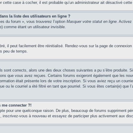
er cette case à cocher, il est probable qu’un administrateur ait désactivé cette 
s la liste des utilisateurs en ligne ?
ces du forum », vous trouverez l’option
Masquer votre statut en ligne
. Activez
 comme étant un utilisateur invisible.
é, il peut facilement être réinitialisé. Rendez-vous sur la page de connexion
ns peu de temps.
ils sont corrects, alors une des deux choses suivantes a pu s’être produite. 
tions que vous avez reçues. Certains forums exigeront également que les nouve
ormation était présente lors de votre inscription. Si vous aviez reçu un courri
ou le courriel a été filtré en tant que pourriel. Si vous êtes certain(e) que l
us me connecter ?!
mpte pour une quelconque raison. De plus, beaucoup de forums suppriment pério
cas, inscrivez-vous à nouveau et essayez de participer plus activement aux dis