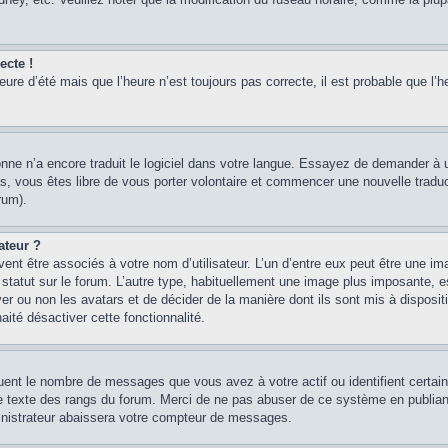
ecte !
heure d’été mais que l’heure n’est toujours pas correcte, il est probable que l’h
sonne n’a encore traduit le logiciel dans votre langue. Essayez de demander à un
, vous êtes libre de vous porter volontaire et commencer une nouvelle traducti
rum).
ateur ?
ent être associés à votre nom d’utilisateur. L’un d’entre eux peut être une im
 statut sur le forum. L’autre type, habituellement une image plus imposante, 
iver ou non les avatars et de décider de la manière dont ils sont mis à disposi
aité désactiver cette fonctionnalité.
quent le nombre de messages que vous avez à votre actif ou identifient certai
 le texte des rangs du forum. Merci de ne pas abuser de ce système en publian
inistrateur abaissera votre compteur de messages.