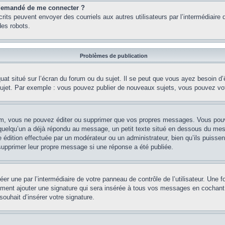
st demandé de me connecter ?
nscrits peuvent envoyer des courriels aux autres utilisateurs par l’intermédiair
es robots.
Problèmes de publication
uat situé sur l’écran du forum ou du sujet. Il se peut que vous ayez besoin d
 sujet. Par exemple : vous pouvez publier de nouveaux sujets, vous pouvez vo
m, vous ne pouvez éditer ou supprimer que vos propres messages. Vous pouve
i quelqu’un a déjà répondu au message, un petit texte situé en dessous du me
’une édition effectuée par un modérateur ou un administrateur, bien qu’ils puissen
 supprimer leur propre message si une réponse a été publiée.
er une par l’intermédiaire de votre panneau de contrôle de l’utilisateur. Une
lement ajouter une signature qui sera insérée à tous vos messages en cochant 
souhait d’insérer votre signature.