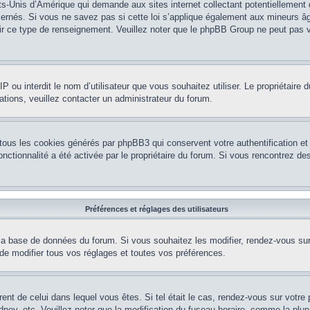
ts-Unis d’Amérique qui demande aux sites internet collectant potentiellement
rnés. Si vous ne savez pas si cette loi s’applique également aux mineurs âg
nir ce type de renseignement. Veuillez noter que le phpBB Group ne peut pas v
e IP ou interdit le nom d’utilisateur que vous souhaitez utiliser. Le propriétair
ations, veuillez contacter un administrateur du forum.
 tous les cookies générés par phpBB3 qui conservent votre authentification 
e fonctionnalité a été activée par le propriétaire du forum. Si vous rencontrez
Préférences et réglages des utilisateurs
la base de données du forum. Si vous souhaitez les modifier, rendez-vous sur v
 modifier tous vos réglages et toutes vos préférences.
érent de celui dans lequel vous êtes. Si tel était le cas, rendez-vous sur votre 
y, etc. Veuillez noter que la modification du fuseau horaire, comme la plupar