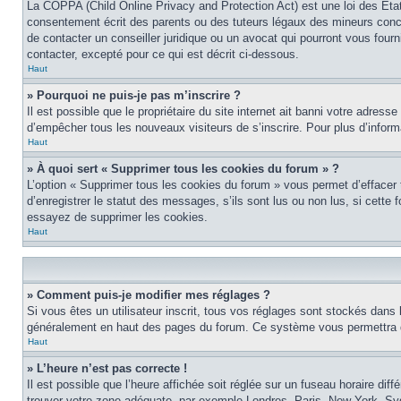
La COPPA (Child Online Privacy and Protection Act) est une loi des Éta
consentement écrit des parents ou des tuteurs légaux des mineurs conce
de contacter un conseiller juridique ou un avocat qui pourront vous four
contacter, excepté pour ce qui est décrit ci-dessous.
Haut
» Pourquoi ne puis-je pas m’inscrire ?
Il est possible que le propriétaire du site internet ait banni votre adress
d’empêcher tous les nouveaux visiteurs de s’inscrire. Pour plus d’inform
Haut
» À quoi sert « Supprimer tous les cookies du forum » ?
L’option « Supprimer tous les cookies du forum » vous permet d’effacer
d’enregistrer le statut des messages, s’ils sont lus ou non lus, si cett
essayez de supprimer les cookies.
Haut
» Comment puis-je modifier mes réglages ?
Si vous êtes un utilisateur inscrit, tous vos réglages sont stockés dans 
généralement en haut des pages du forum. Ce système vous permettra de
Haut
» L’heure n’est pas correcte !
Il est possible que l’heure affichée soit réglée sur un fuseau horaire diff
trouver votre zone adéquate, par exemple Londres, Paris, New York, Sydne