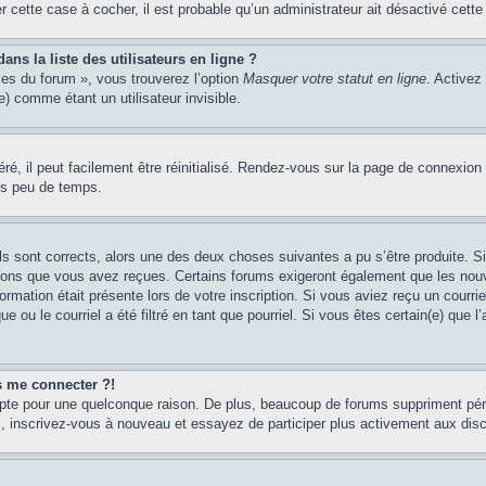
er cette case à cocher, il est probable qu’un administrateur ait désactivé cette 
s la liste des utilisateurs en ligne ?
ces du forum », vous trouverez l’option
Masquer votre statut en ligne
. Activez
 comme étant un utilisateur invisible.
é, il peut facilement être réinitialisé. Rendez-vous sur la page de connexion
ns peu de temps.
ils sont corrects, alors une des deux choses suivantes a pu s’être produite. 
tions que vous avez reçues. Certains forums exigeront également que les nouve
ormation était présente lors de votre inscription. Si vous aviez reçu un courri
ou le courriel a été filtré en tant que pourriel. Si vous êtes certain(e) que l
us me connecter ?!
mpte pour une quelconque raison. De plus, beaucoup de forums suppriment pério
cas, inscrivez-vous à nouveau et essayez de participer plus activement aux dis