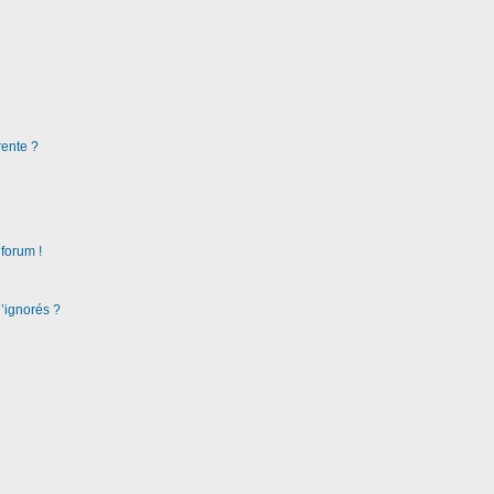
rente ?
 forum !
d’ignorés ?