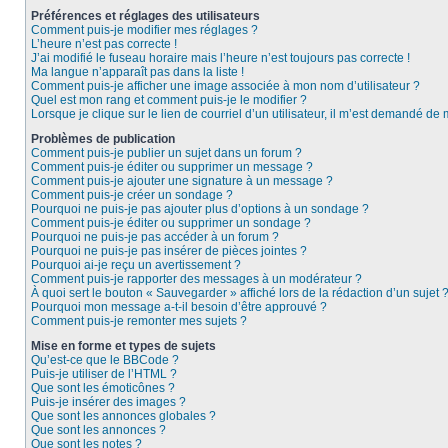
Préférences et réglages des utilisateurs
Comment puis-je modifier mes réglages ?
L’heure n’est pas correcte !
J’ai modifié le fuseau horaire mais l’heure n’est toujours pas correcte !
Ma langue n’apparaît pas dans la liste !
Comment puis-je afficher une image associée à mon nom d’utilisateur ?
Quel est mon rang et comment puis-je le modifier ?
Lorsque je clique sur le lien de courriel d’un utilisateur, il m’est demandé de
Problèmes de publication
Comment puis-je publier un sujet dans un forum ?
Comment puis-je éditer ou supprimer un message ?
Comment puis-je ajouter une signature à un message ?
Comment puis-je créer un sondage ?
Pourquoi ne puis-je pas ajouter plus d’options à un sondage ?
Comment puis-je éditer ou supprimer un sondage ?
Pourquoi ne puis-je pas accéder à un forum ?
Pourquoi ne puis-je pas insérer de pièces jointes ?
Pourquoi ai-je reçu un avertissement ?
Comment puis-je rapporter des messages à un modérateur ?
À quoi sert le bouton « Sauvegarder » affiché lors de la rédaction d’un sujet 
Pourquoi mon message a-t-il besoin d’être approuvé ?
Comment puis-je remonter mes sujets ?
Mise en forme et types de sujets
Qu’est-ce que le BBCode ?
Puis-je utiliser de l’HTML ?
Que sont les émoticônes ?
Puis-je insérer des images ?
Que sont les annonces globales ?
Que sont les annonces ?
Que sont les notes ?